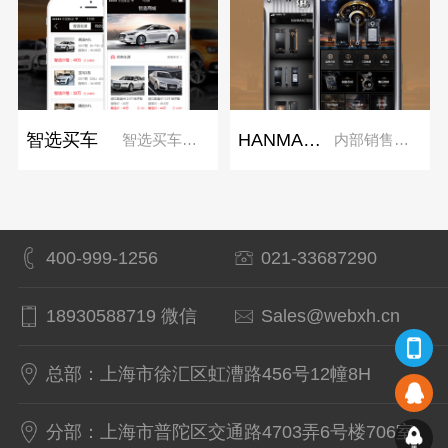
智选买车
HANMAC海恩迈内部销售管理系统
智选买车，智慧之选
内部销售系统
400-999-1256
021-33687290
18930588719 微信
Sales@webxh.cn
总部：上海市徐汇区虹漕路456号12幢8H
分部：上海市普陀区交通路4703弄6号楼706室