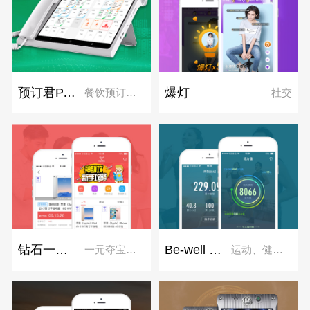
预订君PAD端
爆灯
餐饮预订系统
社交
钻石一元购
Be-well 运动
一元夺宝、一元云购
运动、健身、俱乐部